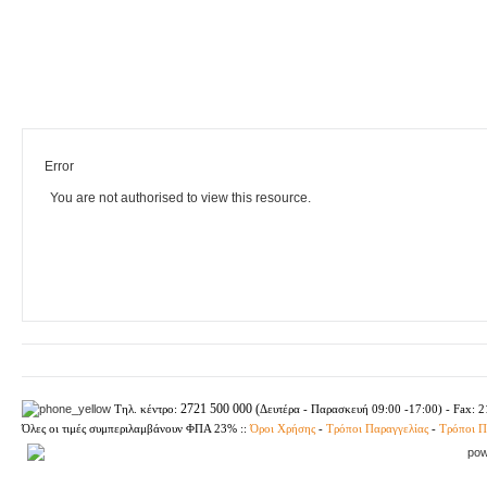
Error
You are not authorised to view this resource.
2721 500 000 (
Τηλ. κέντρο:
Δευτέρα - Παρασκευή
09:00 -17:00) - Fax: 
Όλες οι τιμές συμπεριλαμβάνουν ΦΠΑ 23%
::
Όροι Χρήσης
-
Τρόποι Παραγγελίας
-
Τρόποι 