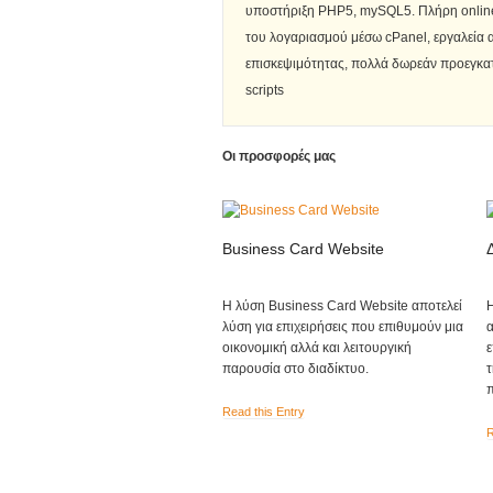
υποστήριξη PHP5, mySQL5. Πλήρη online
του λογαριασμού μέσω cPanel, εργαλεία
επισκεψιμότητας, πολλά δωρεάν προεγκα
scripts
Οι προσφορές μας
Business Card Website
Η λύση Business Card Website αποτελεί
Η
λύση για επιχειρήσεις που επιθυμούν μια
α
οικονομική αλλά και λειτουργική
ε
παρουσία στο διαδίκτυο.
τ
π
Read this Entry
R