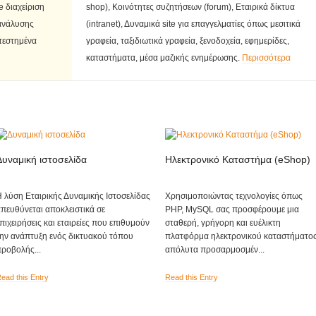
 διαχείριση
shop), Κοινότητες συζητήσεων (forum), Εταιρικά δίκτυα
 ανάλυσης
(intranet), Δυναμικά site για επαγγελματίες όπως μεσιτικά
τεστημένα
γραφεία, ταξιδιωτικά γραφεία, ξενοδοχεία, εφημερίδες,
καταστήματα, μέσα μαζικής ενημέρωσης.
Περισσότερα
Δυναμική ιστοσελίδα
Ηλεκτρονικό Καταστήμα (eShop)
 λύση Εταιρικής Δυναμικής Ιστοσελίδας
Χρησιμοποιώντας τεχνολογίες όπως
πευθύνεται αποκλειστικά σε
PHP, MySQL σας προσφέρουμε μια
πιχειρήσεις και εταιρείες που επιθυμούν
σταθερή, γρήγορη και ευέλικτη
ην ανάπτυξη ενός δικτυακού τόπου
πλατφόρμα ηλεκτρονικού καταστήματο
ροβολής...
απόλυτα προσαρμοσμέν...
ead this Entry
Read this Entry