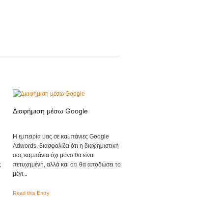
Διαφήμιση μέσω Google
Web Hosting
Η εμπειρία μας σε καμπάνιες Google
Με κάθε πακέτο φιλοξενίας διάρκε
Adwords, διασφαλίζει ότι η διαφημιστική
δύο ετών σας κάνουμε δώρο το d
σας καμπάνια όχι μόνο θα είναι
name για δύο χρόνια. Ισχύει τόσο 
ς
πετυχημένη, αλλά και ότι θα αποδώσει το
πακέτα όσο και για ανανεώσεις ό
μέγι...
επ...
Read this Entry
Read this Entry