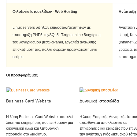
Φιλοξενία Ιστοσελίδων - Web Hosting
Ανάπτυξη 
Linux servers υψηλών επιδόσεων/ταχυτήτων με
Ανάπτυξη w
υποστήριξη PHP5, mySQL5. Πλήρη online διαχείριση
shop), Κοι
του λογαριασμού μέσω cPanel, εργαλεία ανάλυσης
(intranet),
επισκεψιμότητας, πολλά δωρεάν προεγκατεστημένα
γραφεία, τα
scripts
καταστήματ
Οι προσφορές μας
Business Card Website
Δυναμική ιστοσελίδα
Η λύση Business Card Website αποτελεί
Η λύση Εταιρικής Δυναμικής Ιστοσ
λύση για επιχειρήσεις που επιθυμούν μια
απευθύνεται αποκλειστικά σε
οικονομική αλλά και λειτουργική
επιχειρήσεις και εταιρείες που επι
παρουσία στο διαδίκτυο.
την ανάπτυξη ενός δικτυακού τόπ